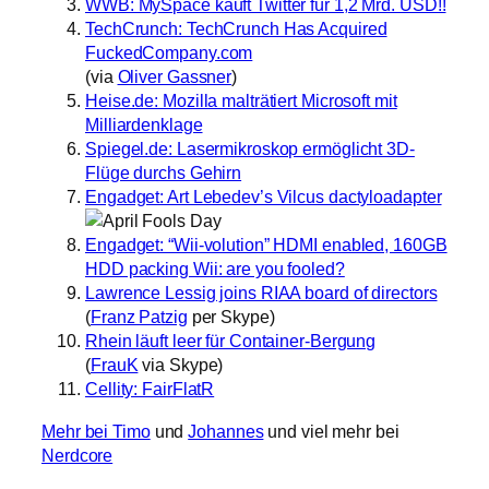
WWB: MySpace kauft Twitter für 1,2 Mrd. USD!!
TechCrunch: TechCrunch Has Acquired
FuckedCompany.com
(via
Oliver Gassner
)
Heise.de: Mozilla malträtiert Microsoft mit
Milliardenklage
Spiegel.de: Lasermikroskop ermöglicht 3D-
Flüge durchs Gehirn
Engadget: Art Lebedev’s Vilcus dactyloadapter
Engadget: “Wii-volution” HDMI enabled, 160GB
HDD packing Wii: are you fooled?
Lawrence Lessig joins RIAA board of directors
(
Franz Patzig
per Skype)
Rhein läuft leer für Container-Bergung
(
FrauK
via Skype)
Cellity: FairFlatR
Mehr bei Timo
und
Johannes
und viel mehr bei
Nerdcore