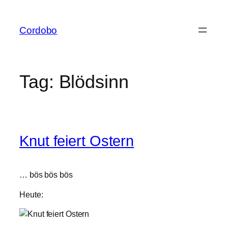
Skip
to
Cordobo
content
Tag:
Blödsinn
Knut feiert Ostern
… bös bös bös
Heute: