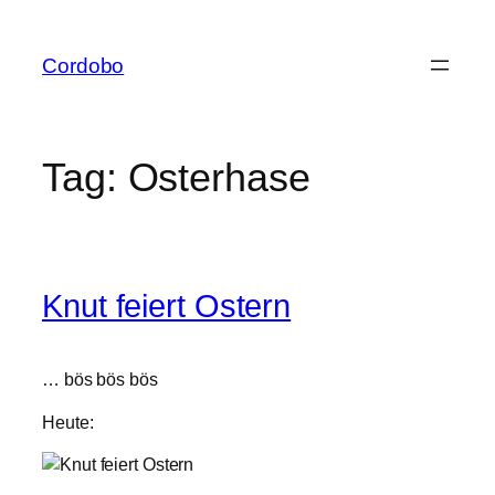
Skip
to
Cordobo
content
Tag:
Osterhase
Knut feiert Ostern
… bös bös bös
Heute: