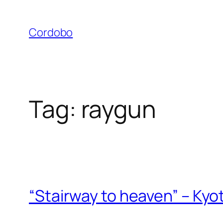
Skip
to
Cordobo
content
Tag:
raygun
“Stairway to heaven” – Kyo