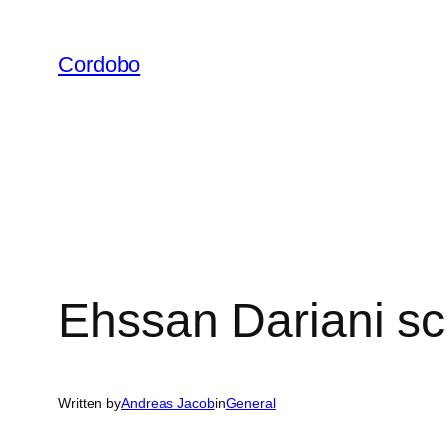
Skip
to
Cordobo
content
Ehssan Dariani sc
Written by
Andreas Jacob
in
General