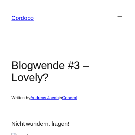
Skip
to
Cordobo
content
Blogwende #3 –
Lovely?
Written by
Andreas Jacob
in
General
Nicht wundern, fragen!